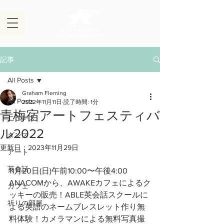
記事
All Posts
Graham Fleming
All Posts
2022年11月11日
読了時間: 1分
青梅宿アートフェスティバ
ニュース
ル2022
ダンス
更新日：
2023年11月29日
アート
英会話
11月20日(日)午前10:00〜午後4:00 
ANACOMから、AWAKEカフェによるク
カフェ
ッキーの販売！ABLE英会話スクールに
祈りの部屋
よる英語のネームブレスレット作り無
料体験！カメラマンによる無料写真撮