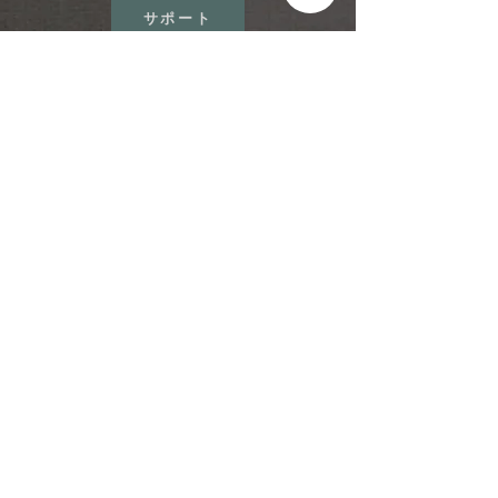
サポート
銀行振込
銀行名：りそな銀行 河辺支店
普通預金：4369254
名義人： オールネイションズ 代表 フレミング
容子
※銀行振込みの場合、別途下記を
オールネイションズ・
アートコミュニティ
までご連絡ください。
振り込み日:
お名前:
ご住所: