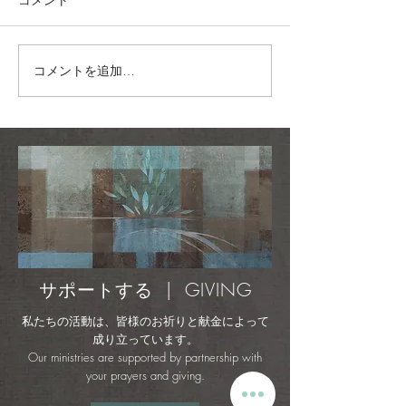
コメントを追加…
パーフェクト・プレイス
[Journey] GLF 
＋ミスティック・メロデ
ティスト
ィーズ - レスキュー＆レ
ストア（公式ミュージッ
ク・ビデオ）
サポートする | GIVING
私たちの活動は、皆様のお祈りと献金によって
成り立っています。
Our ministries are supported by partnership with
your prayers and giving.