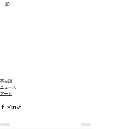
影！
英会話
ニュース
アート